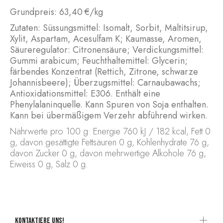
Grundpreis:
63,40 €/kg
Zutaten: Süssungsmittel: Isomalt, Sorbit, Maltitsirup,
Xylit, Aspartam, Acesulfam K; Kaumasse, Aromen,
Säureregulator: Citronensäure; Verdickungsmittel:
Gummi arabicum; Feuchthaltemittel: Glycerin;
färbendes Konzentrat (Rettich, Zitrone, schwarze
Johannisbeere); Überzugsmittel: Carnaubawachs;
Antioxidationsmittel: E306. Enthält eine
Phenylalaninquelle. Kann Spuren von Soja enthalten.
Kann bei übermäßigem Verzehr abführend wirken.
Nährwerte pro 100 g: Energie 760 kJ / 182 kcal, Fett 0
g, davon gesättigte Fettsäuren 0 g, Kohlenhydrate 76 g,
davon Zucker 0 g, davon mehrwertige Alkohole 76 g,
Eiweiss 0 g, Salz 0 g.
Kontaktiere uns!