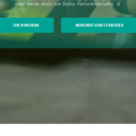
oder werde direkt zum BraTee Markenbotschafter. 🧃
ZUM SPONSORING
MARKENBOTSCHAFTER WERDEN