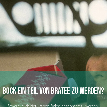
Bock ein teil von bratee zu werden?
Bewerbt euch hier um von BraTee gesponsert zu werden -