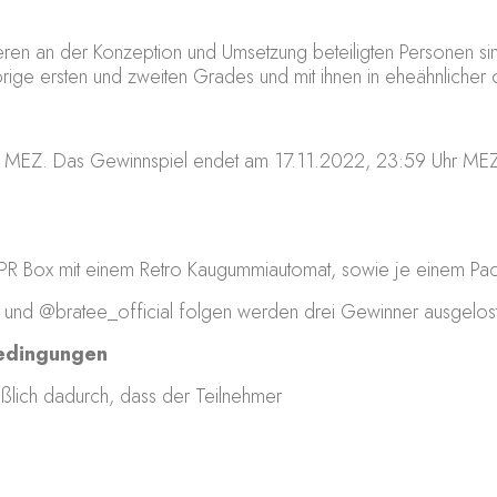
deren an der Konzeption und Umsetzung beteiligten Personen s
ige ersten und zweiten Grades und mit ihnen in eheähnlicher
r MEZ. Das Gewinnspiel endet am 17.11.2022, 23:59 Uhr MEZ.
ne PR Box mit einem Retro Kaugummiautomat, sowie je einem P
n und @bratee_official folgen werden drei Gewinner ausgelost
bedingungen
eßlich dadurch, dass der Teilnehmer