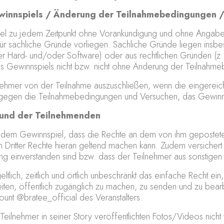
winnspiels / Änderung der Teilnahmebedingungen /
nspiel zu jedem Zeitpunkt ohne Vorankündigung und ohne Ang
r sachliche Gründe vorliegen. Sachliche Gründe liegen insbes
der Hard- und/oder Software) oder aus rechtlichen Gründen (
 Gewinnspiels nicht bzw. nicht ohne Änderung der Teilnahme
eilnehmer von der Teilnahme auszuschließen, wenn die eingerei
en gegen die Teilnahmebedingungen und Versuchen, das Gewinn
s und der Teilnehmenden
e an dem Gewinnspiel, dass die Rechte an dem von ihm gepost
in Dritter Rechte hieran geltend machen kann. Zudem versicher
ng einverstanden sind bzw. dass der Teilnehmer aus sonstigen G
eltlich, zeitlich und örtlich unbeschränkt das einfache Recht 
eiten, öffentlich zugänglich zu machen, zu senden und zu bear
unt @bratee_official des Veranstalters.
n Teilnehmer in seiner Story veröffentlichten Fotos/Videos nicht 