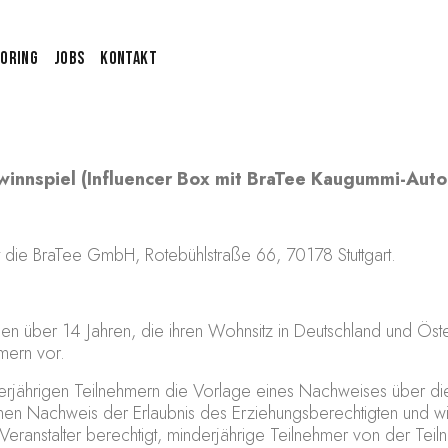
oring
Jobs
Kontakt
innspiel (Influencer Box mit BraTee Kaugummi-Auto
t die BraTee GmbH, Rotebühlstraße 66, 70178 Stuttgart.
onen über 14 Jahren, die ihren Wohnsitz in Deutschland und Öste
mern vor.
nderjährigen Teilnehmern die Vorlage eines Nachweises über die
einen Nachweis der Erlaubnis des Erziehungsberechtigten und wi
 Veranstalter berechtigt, minderjährige Teilnehmer von der Te