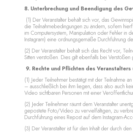
8. Unterbrechung und Beendigung des Ge
(1) Der Veranstalter behält sich vor, das Gewin
die Teilnahmebedingungen zu ändern, sofern hierfü
im Computersystem, Manipulation oder Fehler in 
Instagram) eine ordnungsgemäße Durchführung des
(2) Der Veranstalter behält sich das Recht vor, T
Sitten verstoßen. Dies gilt ebenfalls bei Verstöß
9. Rechte und Pflichten des Veranstalter
(1) Jeder Teilnehmer bestätigt mit der Teilnahm
– ausschließlich bei ihm liegen, dass also auch ke
Video sichtbaren Personen mit einer Veröffentlichu
(2) Jeder Teilnehmer räumt dem Veranstalter unentg
gepostete Foto/Video zu vervielfältigen, zu verbr
Durchführung eines Repost auf dem Instagram-Acco
(3) Der Veranstalter ist für den Inhalt der durch de