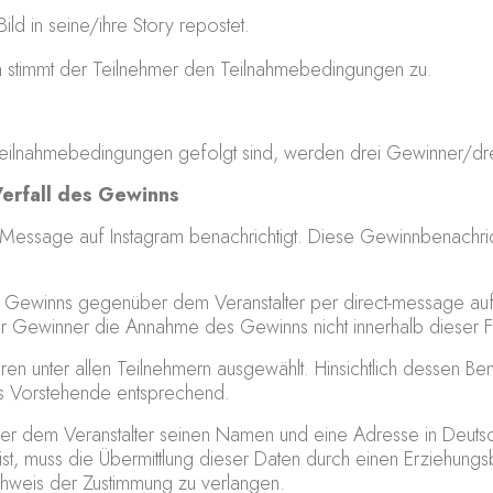
d in seine/ihre Story repostet.
n stimmt der Teilnehmer den Teilnahmebedingungen zu.
Teilnahmebedingungen gefolgt sind, werden drei Gewinner/dr
erfall des Gewinns
-Message auf Instagram benachrichtigt. Diese Gewinnbenachrich
s Gewinns gegenüber dem Veranstalter per direct-message auf 
r Gewinner die Annahme des Gewinns nicht innerhalb dieser Fri
hren unter allen Teilnehmern ausgewählt. Hinsichtlich dessen 
as Vorstehende entsprechend.
 dem Veranstalter seinen Namen und eine Adresse in Deutsc
ist, muss die Übermittlung dieser Daten durch einen Erziehung
achweis der Zustimmung zu verlangen.